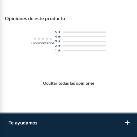
para asegurar el crecimiento saludable de tus plantas.
También puedes explorar nuestra selección de plantas de
interior para darle vida a tu matera, o añadir bases y
Opiniones de este producto
portamaceteros para una presentación aún más estilizada
y funcional. ¡Todo lo que necesitas para crear tu oasis
5
verde!
4
3
0
comentarios
2
1
Ocultar todas las opiniones
Te ayudamos