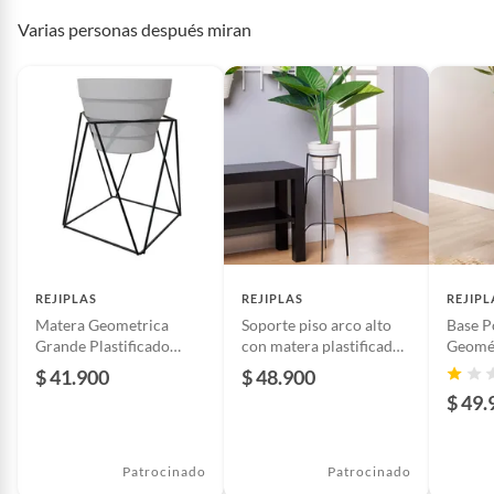
Tienes 5 días hábiles
para devolver por ley.
Varias personas después miran
De conformidad con lo establecido en el artículo 47 de la Ley 1480 de
Capacidad
24.9 litros
2011 en armonía con el artículo 3 de la Ley 2439 de 2024, el término
para que el cliente ejerza su derecho de retracto será de cinco (5) días
hábiles contados a partir de la recepción del producto, adicional el
Color
Surtido
producto deberá estar en las mismas condiciones de la entrega; esto es,
en su caja original, con los sellos y sin uso.
Detalle de la garantía
1 mes
Tienes 30 días calendario
desde que recibes el producto para
pedir su devolución. Ten en cuenta que hay productos de ciertas
categorías no se pueden devolver si cambias de opinión:
Material
Plástico
Ten en cuenta que hay productos de ciertas categorías no se
Características
pueden devolver si cambias de opinión:
Productos de uso
personal, alimentos, bebidas, suplementos, medicamentos,
Esta matera está fabricada en plástico resistente,
REJIPLAS
REJIPLAS
REJIPL
Tipo de accesorio
Adornos
vitaminas, intangibles, licencias, eléctricos, electrodomésticos,
garantizando durabilidad y facilidad de limpieza. Con un
Matera Geometrica
Soporte piso arco alto
Base P
electrónicos, tecnología, colchones, muebles y máquinas
diámetro de 32 cm y una altura de 31 cm, ofrece una
Grande Plastificado
con matera plastificado
Geomét
deportivas.
Negro
generosa capacidad volumétrica de 24.9 litros, ideal para
Negro
con Ma
$ 41.900
$ 48.900
Blanca
albergar una gran variedad de plantas. Su diseño redondo
Para conocer más sobre el derecho de retracto y nuestra política de
$ 49.
y su acabado brillante le confieren una estética
devolución ingresa a
https://www.falabella.com.co/falabella-
sofisticada, perfecta para complementar tu decoración.
co/page/legales-informacion-legal-retail
.
Patrocinado
Patrocinado