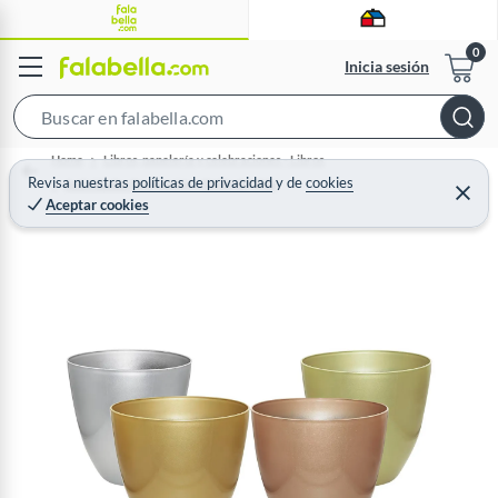
Inicia sesión
S
e
Home
Libros, papelería y celebraciones - Libros
a
Revisa nuestras
políticas de privacidad
y
de
cookies
Actividades Recreación y Estilo de Vida
C
Aceptar cookies
r
e
r
c
r
a
h
r
B
a
r