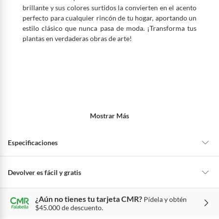
brillante y sus colores surtidos la convierten en el acento
perfecto para cualquier rincón de tu hogar, aportando un
estilo clásico que nunca pasa de moda. ¡Transforma tus
plantas en verdaderas obras de arte!
Mostrar Más
Especificaciones
Alto
31 cm
Devolver es fácil y gratis
Queremos que estés feliz con tu compra y que sientas nuestro respaldo
¿Aún no tienes tu tarjeta CMR?
Pídela y obtén
en todo momento. Por eso, como clientes cuentas con garantías y
Ancho
32 cm
$45.000 de descuento.
derechos que puedes ejercer si necesitas hacer una devolución.