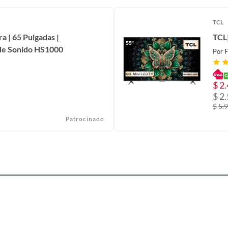
G 65 Pulgadas 4K UHD! Disfruta de imágenes vibrantes y
a acción. Su tecnología WebOS te ofrece un mundo de
TCL
caciones favoritas y una navegación intuitiva. Perfecto
a | 65 Pulgadas |
TCL
de Sonido HS1000
Por
F
$
2
$
2
$
5.
Patrocinado