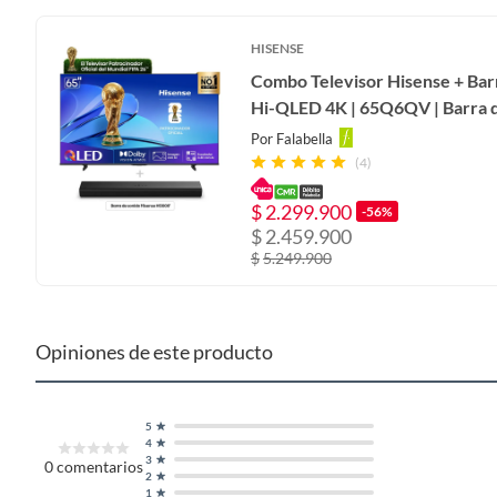
¡Vive una experiencia visual inigualable con el Televisor L
detalles asombrosos que te transportarán al centro de l
HISENSE
entretenimiento al alcance de tu mano, con acceso a tus apli
para transformar tu sala en un cine privado.
Combo Televisor Hisense + Barr
Hi-QLED 4K | 65Q6QV | Barra 
Por
Falabella
(4)
$
2.299.900
-56%
$
2.459.900
$
5.249.900
Opiniones de este producto
5
4
3
0
comentarios
2
1