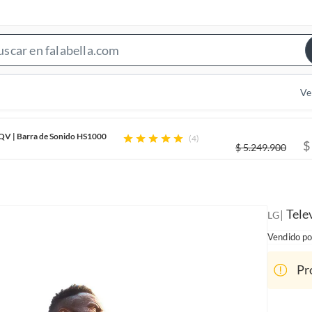
S
e
a
Ve
r
c
6QV | Barra de Sonido HS1000
(4)
h
$
$
5.249.900
B
a
r
Tele
|
LG
Vendido po
Pr