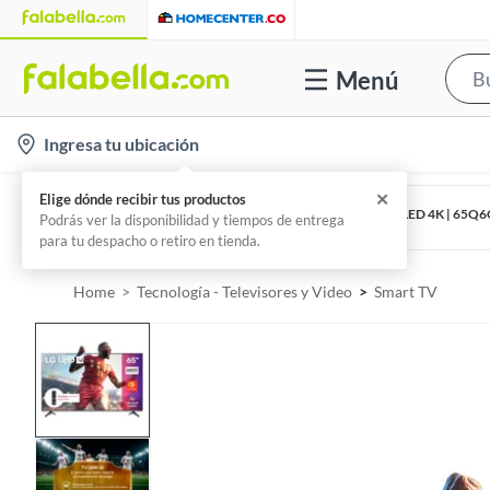
Menú
l
Ingresa tu ubicación
o
c
✕
Elige dónde recibir tus productos
HISENSE
Combo Televisor Hisense + Barra | 65 Pulgadas | Hi-QLED 4K | 65Q
a
Podrás ver la disponibilidad y tiempos de entrega
Por
Falabella
para tu despacho o retiro en tienda.
t
i
Home
Tecnología - Televisores y Video
Smart TV
o
n
-
i
c
o
n