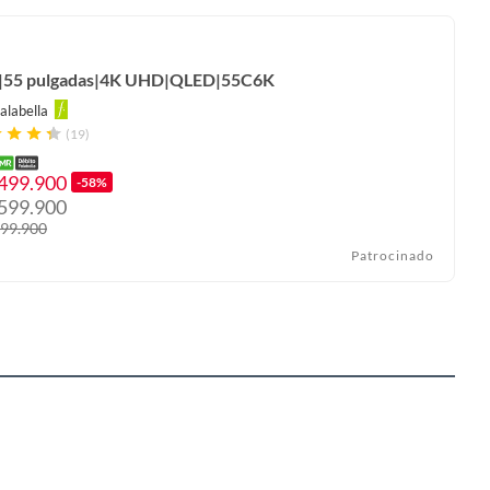
|55 pulgadas|4K UHD|QLED|55C6K
alabella
(19)
.499.900
-58%
.599.900
999.900
Patrocinado