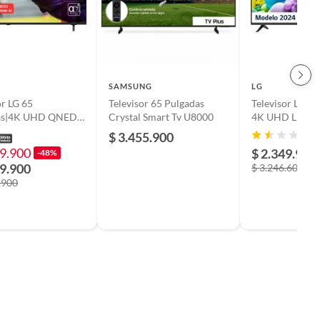
SAMSUNG
LG
or LG 65
Televisor 65 Pulgadas
Televisor LG 65
as|4K UHD QNED
Crystal Smart Tv U8000
4K UHD LED S
65UT
$ 3.455.900
(
QNED65BSA|Inclu
99.900
$ 2.349.900
-48%
agic Remote
49.900
$ 3.246.600
.900