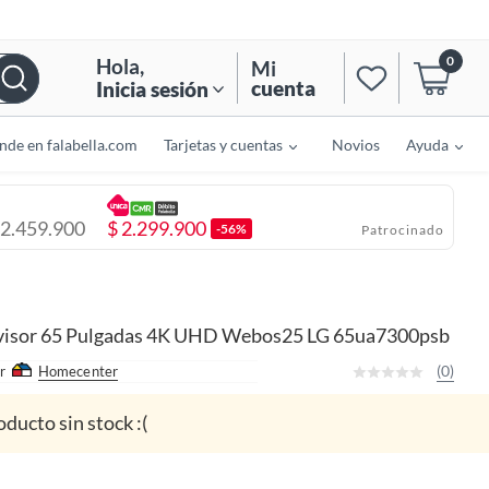
0
Hola
,
Mi
cuenta
Inicia sesión
nde en falabella.com
Tarjetas y cuentas
Novios
Ayuda
2.459.900
$
2.299.900
-56%
Patrocinado
visor 65 Pulgadas 4K UHD Webos25 LG 65ua7300psb
(0)
r
Homecenter
oducto sin stock :(