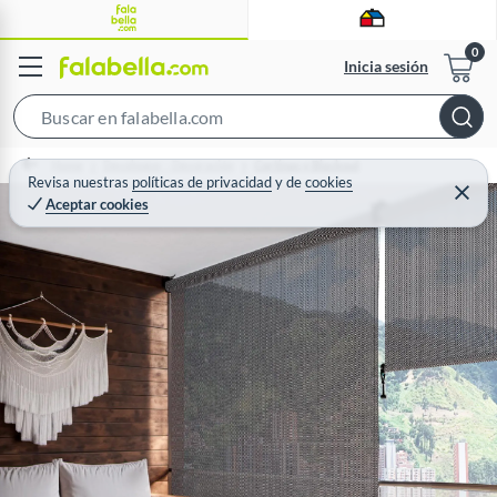
Inicia sesión
S
e
Home
Decohogar - Decoración
Cortinas y Blackout
a
Revisa nuestras
políticas de privacidad
y
de
cookies
C
Aceptar cookies
r
e
r
c
r
a
h
r
B
a
r