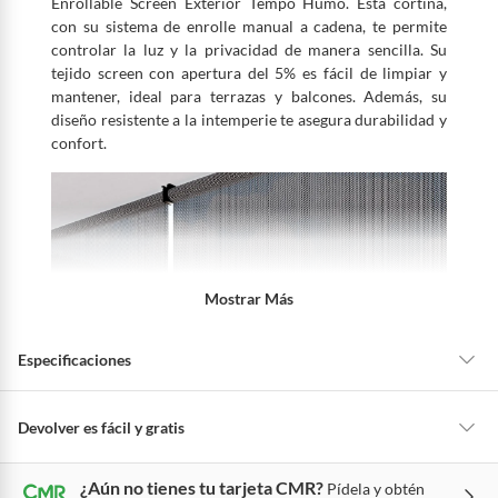
Enrollable Screen Exterior Tempo Humo. Esta cortina,
con su sistema de enrolle manual a cadena, te permite
controlar la luz y la privacidad de manera sencilla. Su
tejido screen con apertura del 5% es fácil de limpiar y
mantener, ideal para terrazas y balcones. Además, su
diseño resistente a la intemperie te asegura durabilidad y
confort.
Mostrar Más
Especificaciones
Recomendaciones de
Habitualmente retire el polvo
Devolver es fácil y gratis
uso
de la cortina enrollable screen
Queremos que estés feliz con tu compra y que sientas nuestro respaldo
utilizando un paño humedo y
¿Aún no tienes tu tarjeta CMR?
Pídela y obtén
en todo momento. Por eso, como clientes cuentas con garantías y
luego uno seco. En caso de