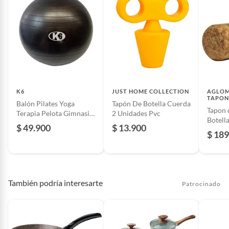
K6
JUST HOME COLLECTION
AGLOM
TAPON
Balón Pilates Yoga
Tapón De Botella Cuerda
Tapon 
Terapia Pelota Gimnasio
2 Unidades Pvc
Botell
Abdominales 65Cm
$ 49.900
$ 13.900
Unida
$ 189
También podría interesarte
Patrocinado