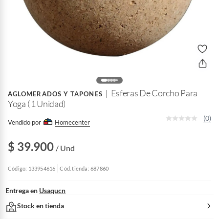
Esferas De Corcho Para
AGLOMERADOS Y TAPONES
Yoga ( 1 Unidad)
(0)
Vendido por
Homecenter
$ 39.900
/ Und
Código: 133954616
Cód. tienda: 687860
Entrega en
Usaqucn
Stock en tienda