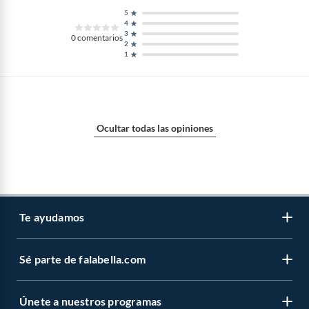
5
4
3
0
comentarios
2
1
Ocultar todas las opiniones
Te ayudamos
Sé parte de falabella.com
Venta telefónica
Centro de ayuda
Únete a nuestros programas
Vende en falabella.com