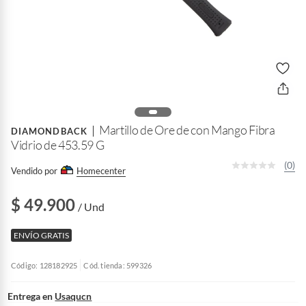
Martillo de Ore de con Mango Fibra
DIAMONDBACK
Vidrio de 453.59 G
(0)
Vendido por
Homecenter
$ 49.900
/ Und
ENVÍO GRATIS
Código: 128182925
Cód. tienda: 599326
Entrega en
Usaqucn