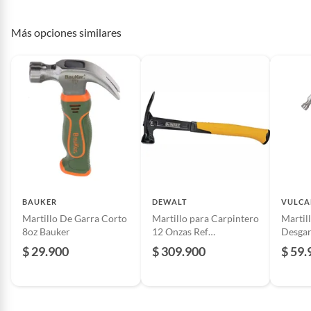
Más opciones similares
BAUKER
DEWALT
VULCA
Martillo De Garra Corto
Martillo para Carpintero
Martil
8oz Bauker
12 Onzas Ref
Desga
DWHT51135X Dewalt
de Ace
$ 29.900
$ 309.900
$ 59.