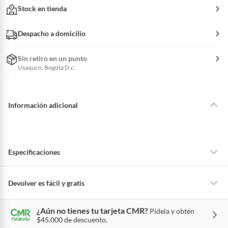
Stock en tienda
Despacho a domicilio
Sin retiro en un punto
Usaqucn, Bogota D.c.
Información adicional
Especificaciones
Devolver es fácil y gratis
Queremos que estés feliz con tu compra y que sientas nuestro respaldo
¿Aún no tienes tu tarjeta CMR?
Pídela y obtén
en todo momento. Por eso, como clientes cuentas con garantías y
$45.000 de descuento.
derechos que puedes ejercer si necesitas hacer una devolución.