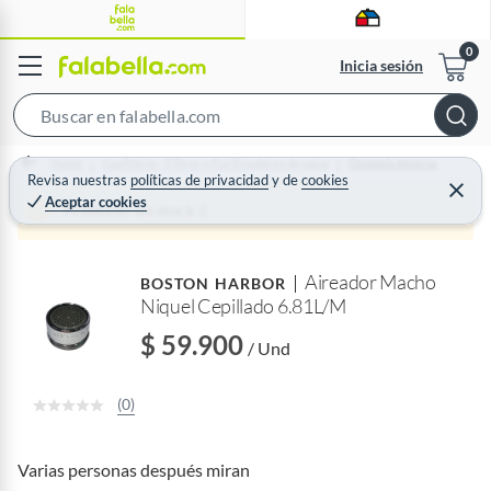
Inicia sesión
S
e
Home
Gasfitería - Filtros y Purificadores de agua
Osmosis Inversa
a
Revisa nuestras
políticas de privacidad
y
de
cookies
C
Aceptar cookies
r
e
Producto sin stock :(
r
c
r
a
h
r
Aireador Macho
B
BOSTON HARBOR
Niquel Cepillado 6.81L/M
a
r
$ 59.900
/ Und
(0)
Varias personas después miran