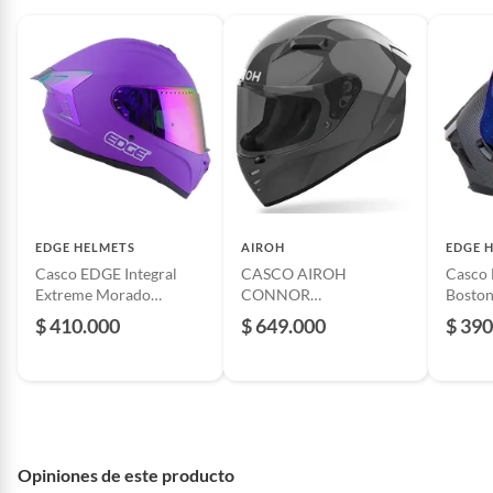
EDGE HELMETS
AIROH
EDGE 
Casco EDGE Integral
CASCO AIROH
Casco 
Extreme Morado
CONNOR
Boston
Metalizado DOT/ECE
ANTHRACITE BRILLO
Cert. 
$ 410.000
$ 649.000
$ 390
ECE 22.06 TALLA M
Opiniones de este producto