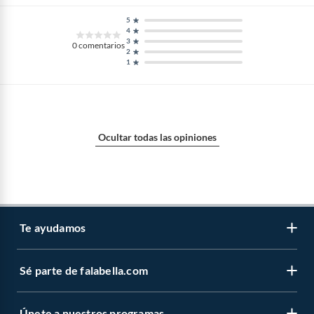
5
4
3
0
comentarios
2
1
Ocultar todas las opiniones
Te ayudamos
Sé parte de falabella.com
Venta telefónica
Centro de ayuda
Únete a nuestros programas
Vende en falabella.com