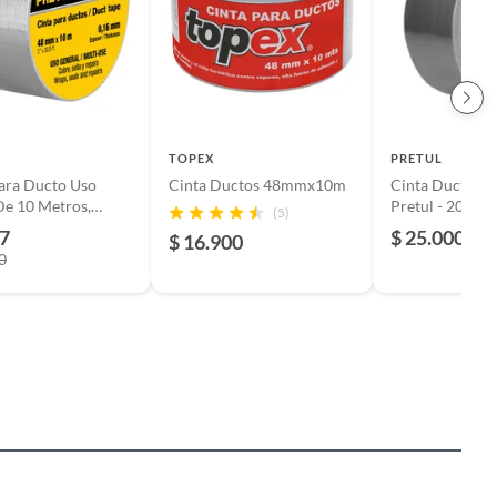
TOPEX
PRETUL
ara Ducto Uso
Cinta Ductos 48mmx10m
Cinta Ducto Gr
e 10 Metros,
Pretul - 20530
(5)
0°C Pretul
97
$ 25.000
$ 16.900
0