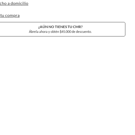
cho a domicilio
 tu compra
¿AÚN NO TIENES TU CMR?
Ábrela ahora y obtén $45.000 de descuento.