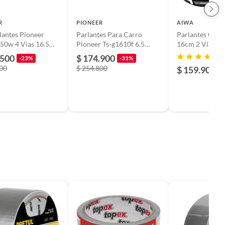
R
PIONEER
AIWA
lantes Pioneer
Parlantes Para Carro
Parlantes Carr
50w 4 Vias 16.5
Pioneer Ts-g1610f 6.5
16cm 2 Vías 2
a1688s Color
Pulgadas 280 Watt
.500
$ 174.900
-23%
-31%
900
$ 254.800
$ 159.900