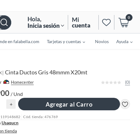
0
Hola
,
Mi
cuenta
Inicia sesión
nde en falabella.com
Tarjetas y cuentas
Novios
Ayuda
Cinta Ductos Gris 48mmm X20mt
|
X
(0)
r
Homecenter
900
/ Und
Agregar al Carro
+
: 119148682
Cód. tienda: 476769
n
Usaqucn
en tienda