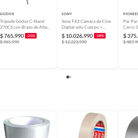
tivas.
lítica de devolución ingresa a
GODOX
SONY
PIONEE
Trípode Godox C-Stand
Sony FX2 Cámara de Cine
Par Par
formacion-legal-retail
.
270CS con Brazo de Alta
Digital sólo Cuerpo +
Carro 3
Resistencia - Plateado
Memoria 128Gb de
Cm Ts-
$ 765.990
$ 10.026.990
$ 375
-21%
-18%
200Mbs + Bolso
Negro
$ 965.990
$ 12.223.990
$ 487.
herencia, garantizando uniones seguras y duraderas en
 para aplicaciones en drywall y reparaciones generales,
necesidades. Con un ancho de 48 mm, proporciona una
is 48mmm X20mt
entilación, como mangueras flexibles que te ayudarán a
puedes encontrar adhesivos instantáneos, ideales para
señalización de seguridad, perfecta para delimitar áreas