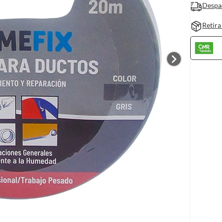
Despa
Retira