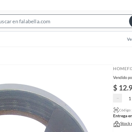
S
e
a
Ve
r
c
h
B
HOMEFI
a
Vendido po
r
$ 12.
−
Código
Entrega e
Stock 