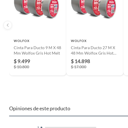
WOLFOX
WOLFOX
Cinta Para Ducto 9 M X 48
Cinta Para Ducto 27 M X
Mm Wolfox Gris Hot Melt
48 Mm Wolfox Gris Hot
Melt
$ 9.499
$ 14.898
$ 10.800
$ 17.000
Opiniones de este producto
5