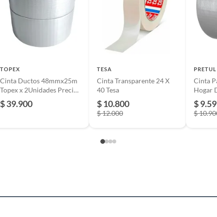
TOPEX
TESA
PRETUL
Cinta Ductos 48mmx25m
Cinta Transparente 24 X
Cinta P
Topex x 2Unidades Precio
40 Tesa
Hogar D
Especial
Hasta 6
$ 39.900
$ 10.800
$ 9.5
$ 12.000
$ 10.90