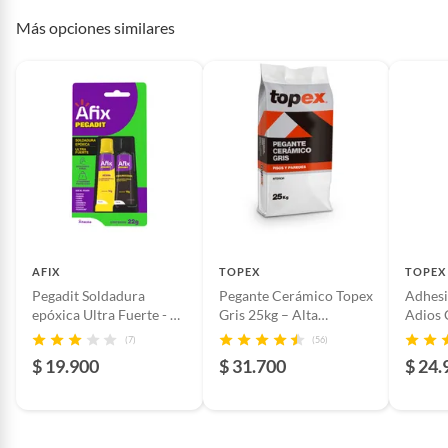
Más opciones similares
AFIX
TOPEX
TOPEX
Pegadit Soldadura
Pegante Cerámico Topex
Adhesi
epóxica Ultra Fuerte - 22
Gris 25kg – Alta
Adios 
gramos
Adherencia para
Gramo
(7)
(56)
Interiores
$ 19.900
$ 31.700
$ 24.