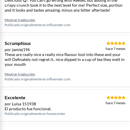
Delicious 😋! You can't go wrong with Reeses, but adding in the
crispy crunch took it to the next level for me! Perfect size, portion
and it looks and tastes amazing, minus any bitter aftertaste!
Mostrar traducción
Publicado originalmente en
influenster.com
Scrumptious
hace 7 meses
por jamiej196
These are really nice a really nice flavour tool into these and your
will Definately not regret it.. nice dipped in a cup of tea they melt in
your mouth
Mostrar traducción
Publicado originalmente en
influenster.com
Excelente
hace 7 meses
por Luisa 151938
El producto fue funcional.
Publicado originalmente en
homecenter