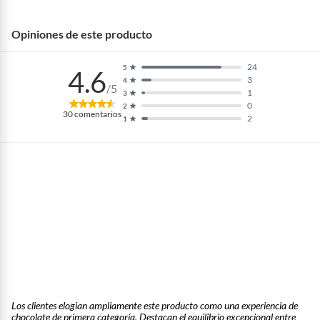
Opiniones de este producto
24
5
4.6
3
4
/5
1
3
0
2
30
comentarios
2
1
Los clientes elogian ampliamente este producto como una experiencia de
chocolate de primera categoría. Destacan el equilibrio excepcional entre