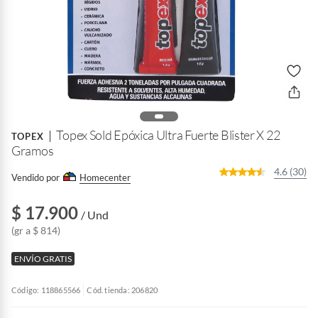
Topex Sold Epóxica Ultra Fuerte Blister X 22
TOPEX
Gramos
4.6 (30)
Vendido por
Homecenter
$ 17.900
/ Und
(gr a $ 814)
ENVÍO GRATIS
Código: 118865566
Cód. tienda: 206820