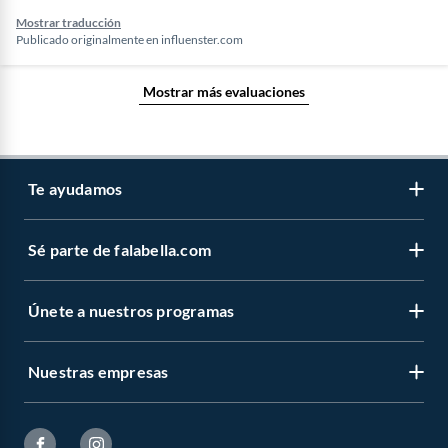
Mostrar traducción
Publicado originalmente en
influenster.com
Mostrar más evaluaciones
Te ayudamos
Sé parte de falabella.com
Venta telefónica
Centro de ayuda
Únete a nuestros programas
Vende en falabella.com
Devoluciones y cambios
Nuestros inversionistas
Información legal
Nuestras empresas
CMR Puntos
Trabaja en grupo Falabella
Facturas
Novios Falabella
Venta Empresa
falabella.com