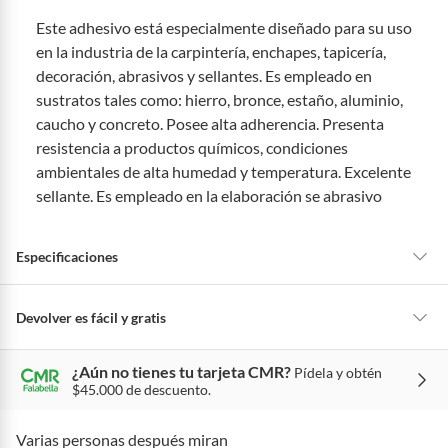
Este adhesivo está especialmente diseñado para su uso
en la industria de la carpintería, enchapes, tapicería,
decoración, abrasivos y sellantes. Es empleado en
sustratos tales como: hierro, bronce, estaño, aluminio,
caucho y concreto. Posee alta adherencia. Presenta
resistencia a productos químicos, condiciones
ambientales de alta humedad y temperatura. Excelente
sellante. Es empleado en la elaboración se abrasivo
Especificaciones
Presentación
Blister
Devolver es fácil y gratis
Queremos que estés feliz con tu compra y que sientas nuestro respaldo
¿Aún no tienes tu tarjeta CMR?
Pídela y obtén
en todo momento. Por eso, como clientes cuentas con garantías y
Rendimiento
1 mts x22gr
$45.000 de descuento.
derechos que puedes ejercer si necesitas hacer una devolución.
Tienes 5 días hábiles
para devolver por ley.
Varias personas después miran
De conformidad con lo establecido en el artículo 47 de la Ley 1480 de
Peso del producto
0.03 kg