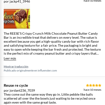
hace 10 meses
por jackp41_3946
The REESE’S Crispy Crunch Milk Chocolate Peanut Butter Candy
Bar is an incredible treat that delivers on every level. The value is
excellent because you get a high-quality candy bar with rich flavor
and satisfying texture for a fair price. The packaging is bright and
easy to open while keeping the bar fresh and protected. The texture
is the perfect mix of creamy peanut butter and crispy layers that
give every bite a fun crunch. The taste is a perfect balance of
Leer más
smooth milk chocolate and salty peanut butter that melts together
beautifully. The freshness is noticeable from the first bite — the
Mostrar traducción
chocolate is silky, and the peanut butter filling tastes rich and pure.
Publicado originalmente en
influenster.com
Overall this candy bar stands out as one of the best Reese’s
creations and is absolutely worth trying for anyone who loves a
perfect blend of sweet and crunchy satisfaction.
Reuse re cycle
hace 10 meses
por jordant236_7039
They come out the same way they go in. Little pebble like balls
scattered all over the the bowls just waiting to be recycled once
again even with the same great taste.