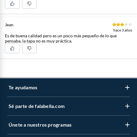
Jean
hace 3 años
Es de buena calidad pero es un poco más pequeño de lo que
pensaba, la tapa no es muy práctica.
Te ayudamos
Sé parte de falabella.com
Venta telefónica
Centro de ayuda
Únete a nuestros programas
Vende en falabella.com
Devoluciones y cambios
Nuestros inversionistas