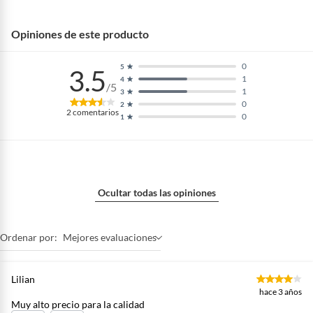
Opiniones de este producto
0
5
3.5
1
4
/5
1
3
0
2
2
comentarios
0
1
Ocultar todas las opiniones
Ordenar por:
Mejores evaluaciones
Lilian
hace 3 años
Muy alto precio para la calidad