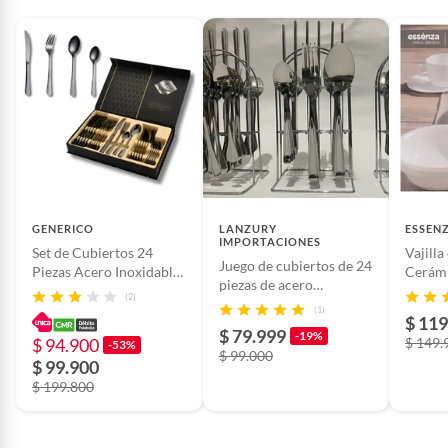
GENERICO
LANZURY
ESSEN
IMPORTACIONES
Set de Cubiertos 24
Vajilla
Juego de cubiertos de 24
Piezas Acero Inoxidable
Cerámi
piezas de acero
Negro
Redond
(2)
inoxidable
(1)
$ 119
$ 79.999
-19%
$ 94.900
$ 149.
-53%
$ 99.000
$ 99.900
$ 199.800