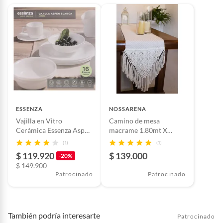
ESSENZA
NOSSARENA
Vajilla en Vitro
Camino de mesa
Cerámica Essenza Aspen
macrame 1.80mt X
Redonda Blanca 16P
40cm color beige
(1)
(1)
$ 119.920
$ 139.000
-20%
$ 149.900
Patrocinado
Patrocinado
También podría interesarte
Patrocinado