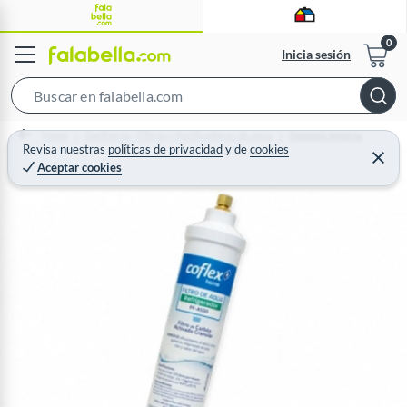
Inicia sesión
S
e
Home
Gasfitería - Filtros y Purificadores de agua
Osmosis Inversa
a
Revisa nuestras
políticas de privacidad
y
de
cookies
C
Aceptar cookies
r
e
r
c
r
a
h
r
B
a
r