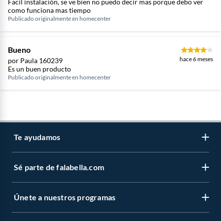
Facil instalación, se ve bien no puedo decir mas porque debo ver
como funciona mas tiempo
Publicado originalmente en
homecenter
Bueno
hace 6 meses
por Paula 160239
Es un buen producto
Publicado originalmente en
homecenter
Te ayudamos
Sé parte de falabella.com
Venta telefónica
Centro de ayuda
Únete a nuestros programas
Vende en falabella.com
Devoluciones y cambios
Nuestros inversionistas