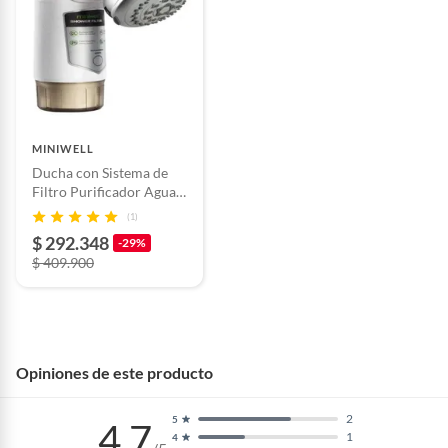
MINIWELL
Ducha con Sistema de
Filtro Purificador Agua
Miniwell
(1)
$ 292.348
-29%
$ 409.900
Opiniones de este producto
2
5
4.7
1
4