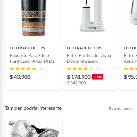
ECOTRADE FILTERS
ECOTRADE FILTERS
ECOTR
Repuesto Para Filtro
Filtro Purificador Agua
Filtro
Purificador Agua 14 Lts
Doble Filtracion
Agua P
(1)
(14)
$ 43.900
$ 178.900
$ 95.
-48%
$ 342.900
También podría interesarte
Patrocinado