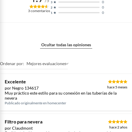
/5
0
3
0
2
3
comentarios
0
1
Ocultar todas las opiniones
Ordenar por:
Mejores evaluaciones
Excelente
hace 5 meses
por Negro 134617
Muy práctico este estilo para su conexión en las tuberías de la
nevera
Publicado originalmente en
homecenter
Filtro para nevera
hace 2 años
por Claudmont