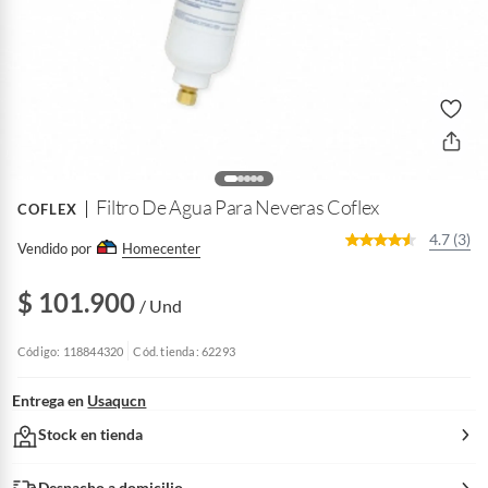
Filtro De Agua Para Neveras Coflex
COFLEX
4.7 (3)
Vendido por
Homecenter
$ 101.900
/ Und
Código: 118844320
Cód. tienda: 62293
Entrega en
Usaqucn
Stock en tienda
Despacho a domicilio