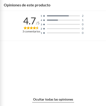
Opiniones de este producto
2
5
4.7
1
4
/5
0
3
0
2
3
comentarios
0
1
Ocultar todas las opiniones