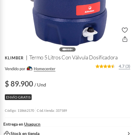
Termo 5 Litros Con Válvula Dosificadora
KLIMBER
4.7 (3)
Vendido por
Homecenter
$ 89.900
/ Und
ENVÍO GRATIS
Código: 118662170
Cód. tienda: 337589
Entrega en
Usaqucn
Stock en tienda