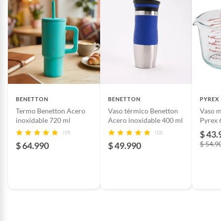
Con Válvula Dosificadora
Complementa tu equipo de camping con nuestras
neveras portátiles, canastas de picnic y otros accesorios
que te permitirán mantener tus alimentos y bebidas en
perfecto estado. También puedes encontrar mesas para
exterior y terraza, ideales para disfrutar de tus comidas al
aire libre con mayor comodidad.
BENETTON
BENETTON
PYREX
Termo Benetton Acero
Vaso térmico Benetton
Vaso m
inoxidable 720 ml
Acero inoxidable 400 ml
Pyrex
$ 43.
(19)
(12)
$ 54.9
$ 64.990
$ 49.990