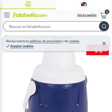
Inicia sesión
S
e
Home
Decohogar - Menaje
Menaje Cocina
a
Revisa nuestras
políticas de privacidad
y
de
cookies
C
Aceptar cookies
r
e
r
c
r
a
h
r
B
a
r