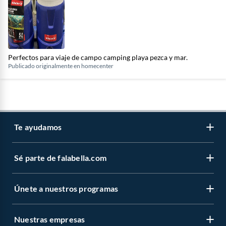
Perfectos para viaje de campo camping playa pezca y mar.
Publicado originalmente en
homecenter
Te ayudamos
Sé parte de falabella.com
Venta telefónica
Centro de ayuda
Únete a nuestros programas
Vende en falabella.com
Devoluciones y cambios
Nuestros inversionistas
Información legal
Nuestras empresas
CMR Puntos