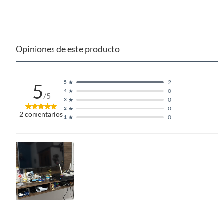
Oscuro
Complementa tu compra con un soporte para TV, para un
puedes considerar las mesas de noche, para darle un toque de
considerar los juegos de comedor, para crear un ambiente a
Opiniones de este producto
2
5
5
0
4
/5
0
3
0
2
2
comentarios
0
1