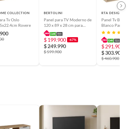
OME COLLECTION
BERTOLINI
RTA DESIGN
ara Tv Oslo
Panel para TV Moderno de
Panel Tv Beijin
5x22.4cm Rovere
120 x 89 x 28 cm para
Blanco Para Tel
Televisores de Hasta 42
Hasta 55°_.
.900
Pulgadas, Café Bertolini
900
$ 199.900
-67%
$ 249.990
$ 291.900
-
$ 599.900
$ 303.900
$ 460.900