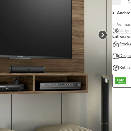
−
Ancho
:
Ver más 
Código
Entrega e
Stock 
Despa
Retira