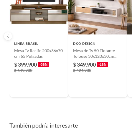
Características
Este panel de TV, fabricado en MDP, está diseñado para so
su dificultad es baja, lo que facilita su instalación. Con un
organizar tus dispositivos y accesorios. El panel está diseñad
LINEA BRASIL
DKO DESIGN
Mesa Tv Recife 200x36x70
Mesa de Tv 50 Flotante
cm 65 Pulgadas
Tolouse 30x120x30cm
BlancoMadera
$ 399.900
$ 349.900
-38%
-18%
$ 649.900
$ 424.900
También podría interesarte