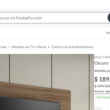
S
e
a
Ve
r
c
Estar
Muebles de TV y Racks
Centros de entretenimiento
h
B
MULTIM
a
Oscuro
r
Vendido po
$ 189
$ 399.90
Revisar vige
+50 Unid