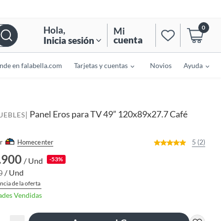
0
Hola
,
Mi
cuenta
Inicia sesión
nde en falabella.com
Tarjetas y cuentas
Novios
Ayuda
Panel Eros para TV 49” 120x89x27.7 Café
|
UEBLES
5 (2)
r
Homecenter
.900
-53%
/ Und
0
/ Und
ncia de la oferta
ades Vendidas