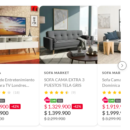
A
SOFA MARKET
SOFA MARKET
de Entretenimiento
SOFA CAMA EXTRA 3
Sofa Cama Caj
ara TV Londres
PUESTOS TELA GRIS
Dominica 3 Pue
5 Pulgadas Blanco
Gris Oscuro
(18)
(9)
.900
$ 1.329.900
$ 1.919.900
-42%
-42%
.900
$ 1.399.900
$ 1.999.900
900
$ 2.299.900
$ 3.299.900