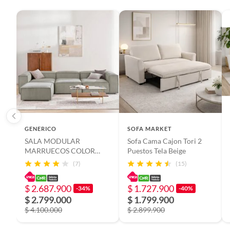
GENERICO
SOFA MARKET
SALA MODULAR
Sofa Cama Cajon Tori 2
MARRUECOS COLOR
Puestos Tela Beige
GRIS EN TELA
(7)
(15)
ANTIFLUIDOS Y PET
FRIENDLY
$ 2.687.900
$ 1.727.900
-34%
-40%
$ 2.799.000
$ 1.799.900
$ 4.100.000
$ 2.899.900
Complementa tu
Panel Eros para 