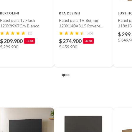
tivas.
lítica de devolución ingresa a
BERTOLINI
RTA DESIGN
JUST H
Panel para Tv Flash
Panel para TV Beijing
Panel p
formacion-legal-retail
.
m
120X89X7Cm Blanco
120X140X31.5 Rovere
118x13
Blanco
(5)
(45)
$ 299
$ 349.
$ 209.900
$ 274.900
-30%
-40%
$ 299.900
$ 459.900