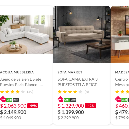
ACQUA MUEBLERIA
SOFA MARKET
MADES
Juego de Sala en L Siete
SOFA CAMA EXTRA 3
Centro 
Puestos Paris Blanco -
PUESTOS TELA BEIGE
Mesa p
Incluye Cojines
Hasta 6
(49)
(8)
$ 2.063.900
$ 1.329.900
$ 460
-49%
-42%
$ 2.149.900
$ 1.399.900
$ 479
$ 4.049.900
$ 2.299.900
$ 799.
TV 49” 120x89x27.7 Café