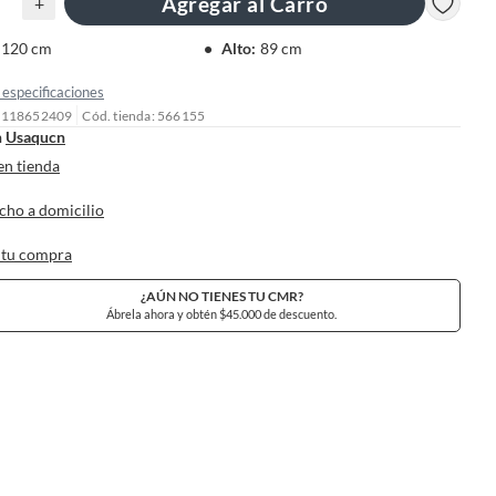
Agregar al Carro
+
120 cm
Alto
:
89 cm
especificaciones
: 118652409
Cód. tienda: 566155
n
Usaqucn
en tienda
cho a domicilio
 tu compra
¿AÚN NO TIENES TU CMR?
Ábrela ahora y obtén $45.000 de descuento.