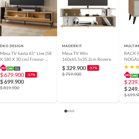
portar un peso máximo de 25 kg. Requiere armado, pero
a profundidad de 27.7 cm, ofrece espacio suficiente para
o para televisores de hasta 49 pulgadas.
DKO DESIGN
MADERKIT
MULTIM
Mesa TV hasta 65" Live (58
Mesa TV Win
RACK P
X 180 X 30 cm) Fresno-
160x65.5x35.2cm Rovere
NOGAL
Negro
MULTI
$ 329.900
-57%
$ 679.900
$ 759.900
-17%
$ 699.900
$ 239
$ 819.900
$ 249
$ 699.