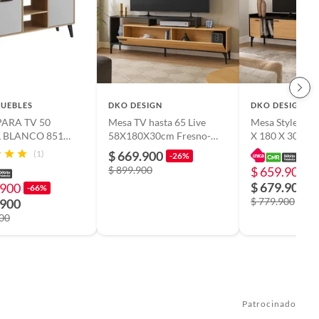
UEBLES
DKO DESIGN
DKO DESIGN
ARA TV 50
Mesa TV hasta 65 Live
Mesa Style para T
 BLANCO 851
58X180X30cm Fresno-
X 180 X 30 cm)
MUEBLES
Negro
Negro/Madera
(1)
$ 669.900
-26%
$ 899.900
$ 659.900
-
$ 679.900
.900
-66%
$ 779.900
.900
900
Patrocinado