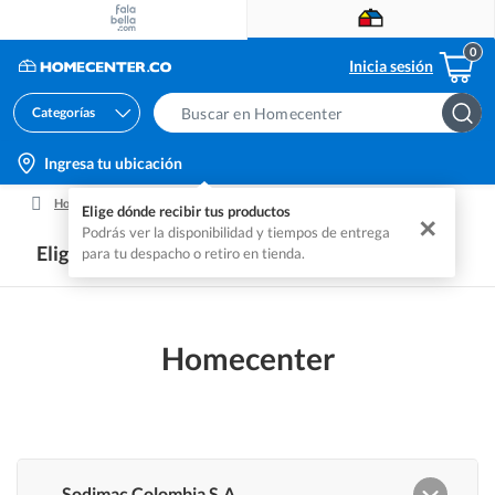
Inicia sesión
Categorías
Search
Bar
location-
Ingresa tu ubicación
icon
Home
Homecenter
Legales Protección De Datos
Elige dónde recibir tus productos
✕
Podrás ver la disponibilidad y tiempos de entrega
Elige la categoría
para tu despacho o retiro en tienda.
Información Legal
Homecenter
Términos y Condiciones
Política de Tratamientos de Datos Personales