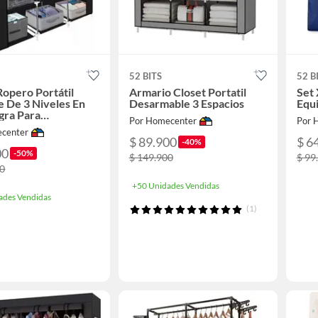
52 BITS
52 B
Ropero Portátil
Armario Closet Portatil
Set
 De 3 Niveles En
Desarmable 3 Espacios
Equi
gra Para
Por Homecenter
Por 
ación Práctica
center
$ 89.900
$ 6
-40%
00
-50%
$ 149.900
$ 99
00
+50 Unidades Vendidas
ades Vendidas
(1)