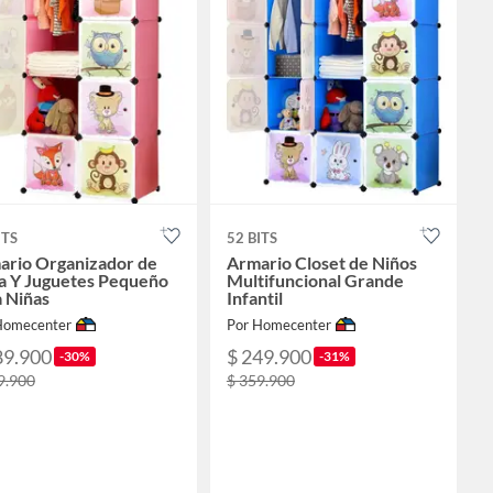
ITS
52 BITS
ario Organizador de
Armario Closet de Niños
a Y Juguetes Pequeño
Multifuncional Grande
 Niñas
Infantil
Homecenter
Por Homecenter
89.900
$ 249.900
-30%
-31%
9.900
$ 359.900