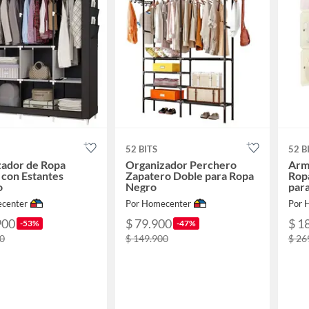
52 BITS
52 B
zador de Ropa
Organizador Perchero
Arm
con Estantes
Zapatero Doble para Ropa
Rop
o
Negro
para
center
Por Homecenter
Por 
900
$ 79.900
$ 1
-53%
-47%
00
$ 149.900
$ 26