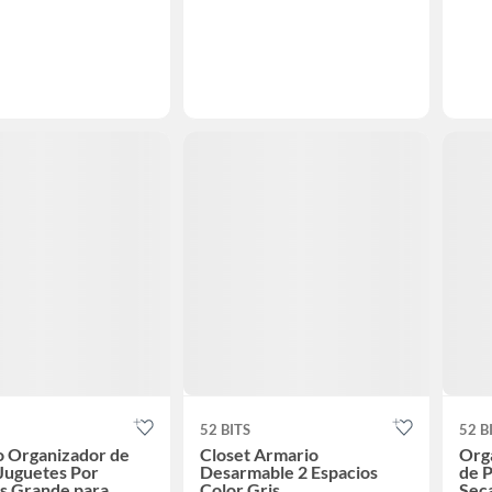
52 BITS
52 B
o Organizador de
Closet Armario
Orga
Juguetes Por
Desarmable 2 Espacios
de P
s Grande para
Color Gris
Seca