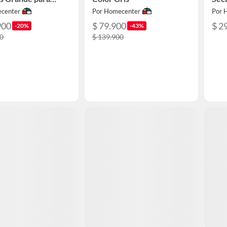
Rosado
center
Por Homecenter
Por 
900
$ 79.900
$ 2
-20%
-43%
00
$ 139.900