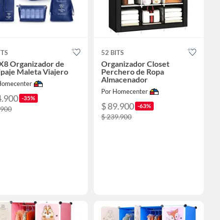
ITS
52 BITS
 X8 Organizador de
Organizador Closet
paje Maleta Viajero
Perchero de Ropa
Almacenador
Homecenter
Por Homecenter
4.900
-35%
$ 89.900
-63%
.900
$ 239.900