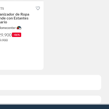
ITS
anizador de Ropa
nde con Estantes
ario
Homecenter
29.900
-46%
9.900