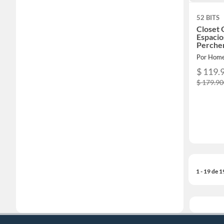
52 BITS
Closet 
Espacio
Percher
Por Home
$ 119.
$ 179.9
1 - 19 de 