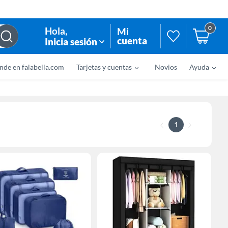
0
Hola
,
Mi
cuenta
Inicia sesión
nde en falabella.com
Tarjetas y cuentas
Novios
Ayuda
1