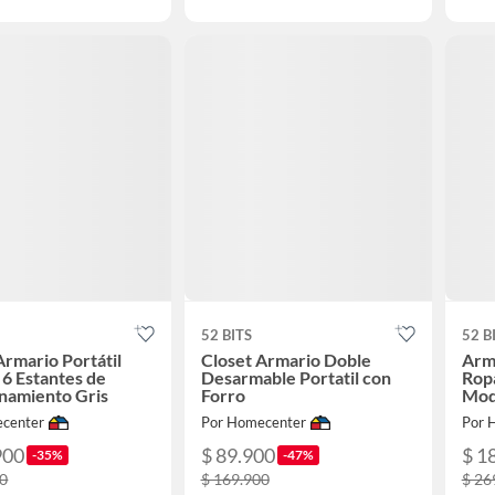
52 BITS
52 B
Armario Portátil
Closet Armario Doble
Arm
6 Estantes de
Desarmable Portatil con
Rop
namiento Gris
Forro
Mod
Niñ
center
Por Homecenter
Por 
900
$ 89.900
$ 1
-35%
-47%
00
$ 169.900
$ 26