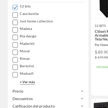
52 bits
Casa bonita
Just home collection
52 BITS
Madesa
Clóset 
Armable
Rta design
Tela Ne
Organiz
Maderkit
Por Home
Moval
$ 89.9
$ 179.9
Rimax
Bertolini
+50 Unid
Moduofi
+ Ver más
Precio
Descuentos
Calificación del producto