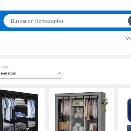
Search
Bar
Ve
r por
:
endados