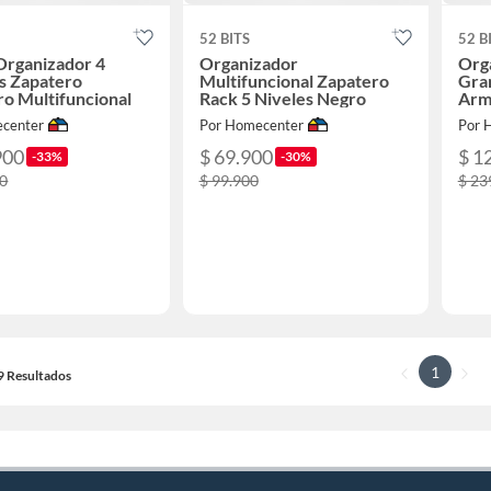
52 BITS
52 B
Organizador 4
Organizador
Org
s Zapatero
Multifuncional Zapatero
Gra
o Multifuncional
Rack 5 Niveles Negro
Arm
center
Por Homecenter
Por 
900
$ 69.900
$ 1
-33%
-30%
00
$ 99.900
$ 23
1
19 Resultados