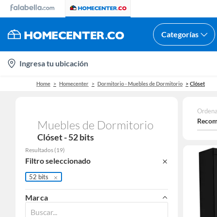
Categorías
location-
Ingresa tu ubicación
icon
Home
Homecenter
Dormitorio - Muebles de Dormitorio
Clóset
Ordena
Recom
Muebles de Dormitorio
Clóset - 52 bits
Resultados
(
19
)
Filtro seleccionado
52 bits
Marca