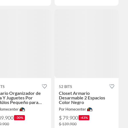
ITS
52 BITS
ario Organizador de
Closet Armario
a Y Juguetes Por
Desarmable 2 Espacios
úlos Pequeño para
Color Negro
os Azul
Homecenter
Por Homecenter
89.900
$ 79.900
-30%
-43%
9.900
$ 139.900