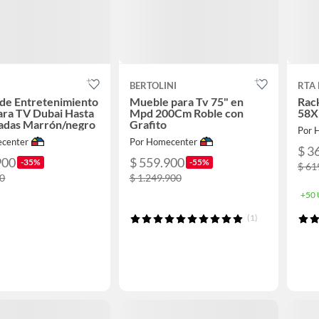
BERTOLINI
RTA 
de Entretenimiento
Mueble para Tv 75" en
Rack
ra TV Dubai Hasta
Mpd 200Cm Roble con
58X
gadas Marrón/negro
Grafito
Por 
center
Por Homecenter
$ 3
900
$ 559.900
-35%
-55%
$ 61
00
$ 1.249.900
+50 
(1)