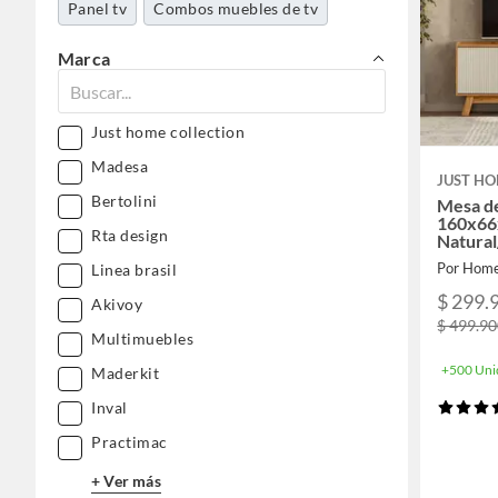
Panel tv
Combos muebles de tv
Marca
Just home collection
Madesa
JUST HO
Bertolini
Mesa d
160x66
Rta design
Natural
Por Home
Linea brasil
$ 299.
Akivoy
$ 499.9
Multimuebles
+500 Uni
Maderkit
Inval
Practimac
+ Ver más