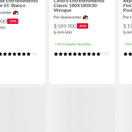
de Entrtenimiento
Centro Entretenimiento
Repi
de 65¨ Blanco
Classic 180X180X30
Flot
Wengue
Pos
center
Por Homecenter
Por 
900
-23%
$ 589.900
$ 1
-41%
900
$ 999.900
$ 30
+50 Unidades Vendidas
+50 
(1)
(17)