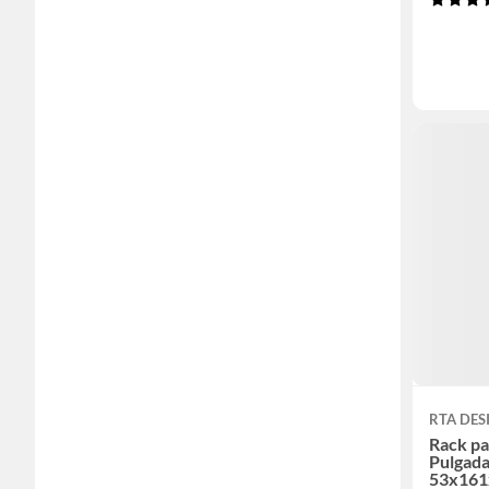
RTA DES
Rack pa
Pulgad
53x161