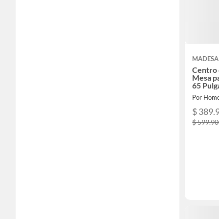
MADESA
Centro 
Mesa pa
65 Pul
Por Home
$ 389.
$ 599.9