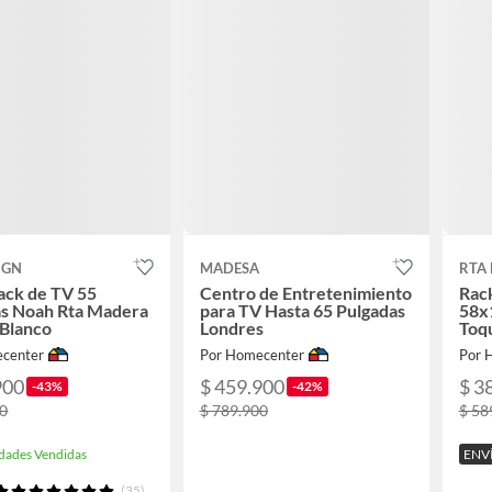
IGN
MADESA
RTA 
ack de TV 55
Centro de Entretenimiento
Rack
as Noah Rta Madera
para TV Hasta 65 Pulgadas
58x
 Blanco
Londres
Toqu
center
Por Homecenter
Por 
900
$ 459.900
$ 3
-43%
-42%
00
$ 789.900
$ 58
dades Vendidas
ENV
(35)