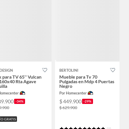
DESIGN
BERTOLINI
 para TV 65'' Vulcan
Mueble para Tv 70
160x40 Rta Agave
Pulgadas en Mdp 4 Puertas
illa
Negro
Homecenter
Por Homecenter
89.900
$ 449.900
-34%
-29%
9.900
$ 629.900
ÍO GRATIS
(1)