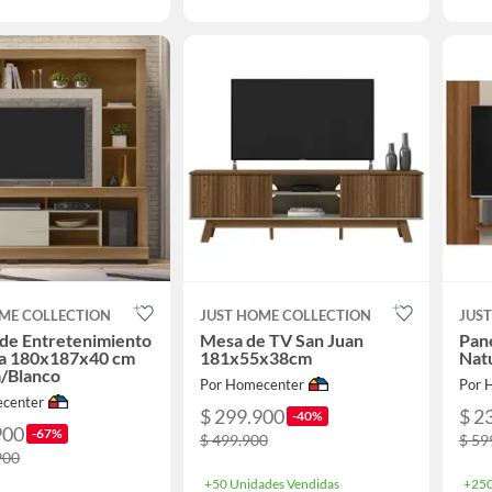
ME COLLECTION
JUST HOME COLLECTION
JUS
de Entretenimiento
Mesa de TV San Juan
Pan
a 180x187x40 cm
181x55x38cm
Nat
/Blanco
Por Homecenter
Por 
center
$ 299.900
$ 2
-40%
900
-67%
$ 499.900
$ 59
900
+50 Unidades Vendidas
+250