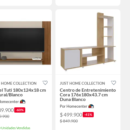
T HOME COLLECTION
JUST HOME COLLECTION
el Tuti 180x124x18 cm
Centro de Entretenimiento
ural/Blanco
Cora 176x180x43.7 cm
Duna Blanco
Homecenter
Por Homecenter
39.900
-60%
$ 499.900
-41%
9.900
$ 849.900
 Unidades Vendidas