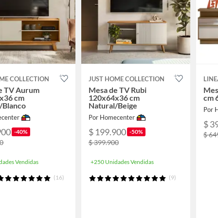
ME COLLECTION
JUST HOME COLLECTION
LINE
e TV Aurum
Mesa de TV Rubi
Mes
x36 cm
120x64x36 cm
cm 
/Blanco
Natural/Beige
Por 
center
Por Homecenter
$ 3
900
$ 199.900
-40%
-50%
$ 64
00
$ 399.900
dades Vendidas
+250 Unidades Vendidas
(16)
(9)