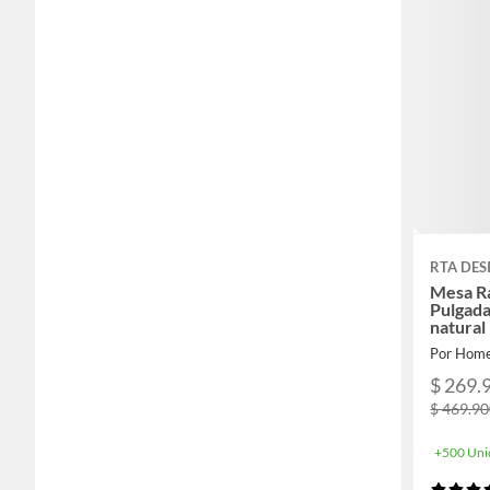
RTA DES
Mesa R
Pulgad
natural
Por Home
$ 269.
$ 469.9
+500 Uni