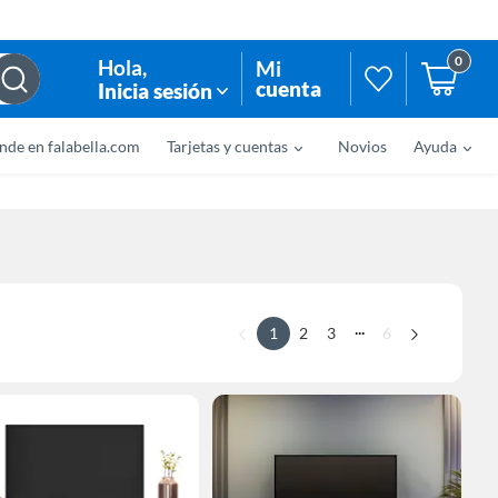
0
Hola
,
Mi
cuenta
Inicia sesión
nde en falabella.com
Tarjetas y cuentas
Novios
Ayuda
...
1
2
3
6