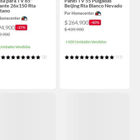
sa para TV 65''
Panel TV 55 Pulgadas
ante 26x150 Rta
Beijing Rta Blanco Nevado
itano
Por Homecenter
Homecenter
$ 264.900
-40%
94.900
-37%
$ 439.900
9.900
+100 Unidades Vendidas
Unidades Vendidas
(2)
(11)