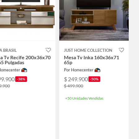
A BRASIL
JUST HOME COLLECTION
a Tv Recife 200x36x70
Mesa Tv Inka 160x36x71
65 Pulgadas
65p
Homecenter
Por Homecenter
99.900
$ 249.900
-38%
-50%
9.900
$ 499.900
+50 Unidades Vendidas