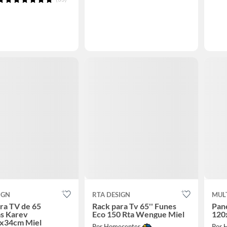
IGN
RTA DESIGN
MUL
ra TV de 65
Rack para Tv 65'' Funes
Pane
as Karev
Eco 150 Rta Wengue Miel
120
x34cm Miel
Por Homecenter
Por 