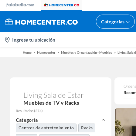
Categorías
location-
Ingresa tu ubicación
icon
Home
Homecenter
Muebles y Organización - Muebles
Living Sala 
Ordena
Recom
Living Sala de Estar
Muebles de TV y Racks
Resultados
(
274
)
Categoría
Centros de entretenimiento
Racks