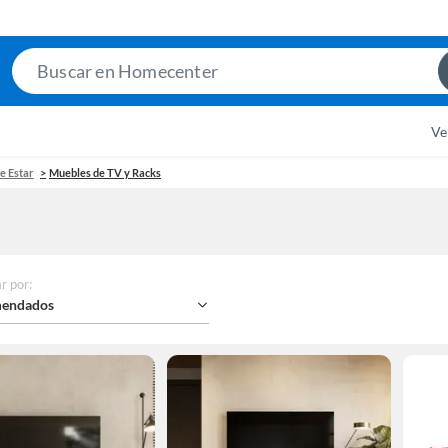
Search
Bar
Ve
de Estar
Muebles de TV y Racks
r por
:
endados