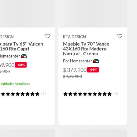
DESIGN
RTA DESIGN
 para Tv 65'' Vulcan
Mueble Tv 70'' Vance
160 Rta Capri
43X160 Rta Madera
Natural - Crema
Homecenter
Por Homecenter
69.900
-40%
$ 379.900
-44%
9.900
$ 679.900
Unidades Vendidas
(2)
(1)