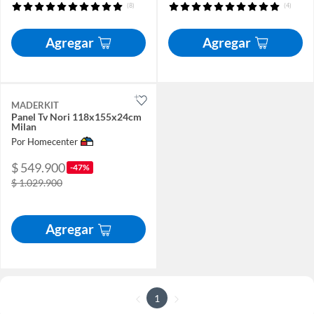
(8)
(4)
Agregar
Agregar
MADERKIT
Panel Tv Nori 118x155x24cm
Milan
Por Homecenter
$ 549.900
-47%
$ 1.029.900
Agregar
1