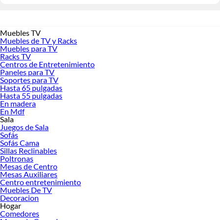
Muebles TV
Muebles de TV y Racks
Muebles para TV
Racks TV
Centros de Entretenimiento
Paneles para TV
Soportes para TV
Hasta 65 pulgadas
Hasta 55 pulgadas
En madera
En Mdf
Sala
Juegos de Sala
Sofás
Sofás Cama
Sillas Reclinables
Poltronas
Mesas de Centro
Mesas Auxiliares
Centro entretenimiento
Muebles De TV
Decoracion
Hogar
Comedores