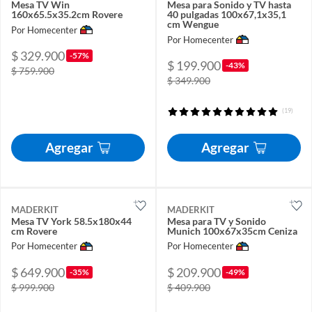
Mesa TV Win
Mesa para Sonido y TV hasta
160x65.5x35.2cm Rovere
40 pulgadas 100x67,1x35,1
cm Wengue
Por Homecenter
Por Homecenter
$ 329.900
-57%
$ 199.900
-43%
$ 759.900
$ 349.900
(19)
Agregar
Agregar
MADERKIT
MADERKIT
Mesa TV York 58.5x180x44
Mesa para TV y Sonido
cm Rovere
Munich 100x67x35cm Ceniza
Por Homecenter
Por Homecenter
$ 649.900
$ 209.900
-35%
-49%
$ 999.900
$ 409.900