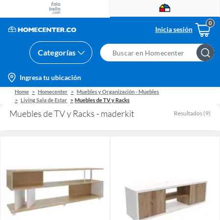
Inicia sesión
Categorías
Search
Bar
location-
Ingresa tu ubicación
icon
Home
Homecenter
Muebles y Organización - Muebles
Living Sala de Estar
Muebles de TV y Racks
Muebles de TV y Racks - maderkit
Resultados
(
9
)