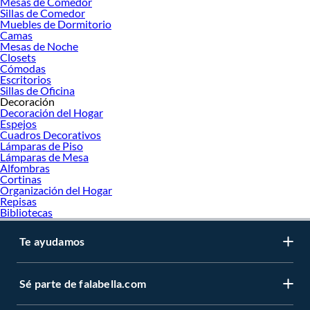
Mesas de Comedor
Sillas de Comedor
Muebles de Dormitorio
Camas
Mesas de Noche
Closets
Cómodas
Escritorios
Sillas de Oficina
Decoración
Decoración del Hogar
Espejos
Cuadros Decorativos
Lámparas de Piso
Lámparas de Mesa
Alfombras
Cortinas
Organización del Hogar
Repisas
Bibliotecas
Te ayudamos
Sé parte de falabella.com