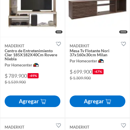
MADERKIT
MADERKIT
Centro de Entretenimiento
Mesa Tv Flotante Nori
Cler 185X182X40Cm Rovere
37x160x30cm Milan
Niebla
Por Homecenter
Por Homecenter
$ 699.900
-47%
$ 789.900
-49%
$ 1.309.900
$ 1.539.900
Agregar
Agregar
MADERKIT
MADERKIT