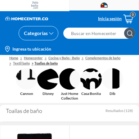
Inicia sesión
Categorías
Search
Bar
location-
Ingresa tu ubicación
icon
Home
Homecenter
Cocina y Baño - Baño
Complementos de baño
Textil baño
Toallas de baño
Cannon
Disney
Just Home
Casa Bonita
Dib
Collection
Toallas de baño
Resultados
(
128
)