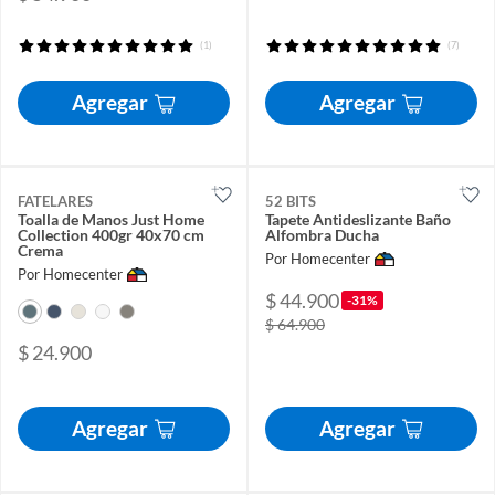
(1)
(7)
Agregar
Agregar
FATELARES
52 BITS
Toalla de Manos Just Home
Tapete Antideslizante Baño
Collection 400gr 40x70 cm
Alfombra Ducha
Crema
Por Homecenter
Por Homecenter
$ 44.900
-31%
$ 64.900
$ 24.900
Agregar
Agregar