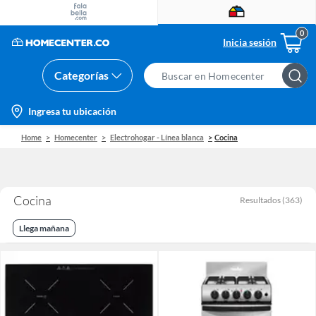
Inicia sesión
Categorías
Search
Bar
location-
Ingresa tu ubicación
icon
Home
Homecenter
Electrohogar - Línea blanca
Cocina
Cocina
Resultados
(
363
)
Llega mañana