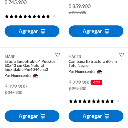
$ 745.900
$ 859.900
$ 979.900
(36)
Agregar
Agregar
MABE
HACEB
Estufa Empotrable 4 Puestos
Campana Extractora 60 cm
60x43 cm Gas Natural
Tofu Negro
Inoxidable Pm6044ena0
Por Homecenter
Por Homecenter
$ 229.900
-23%
$ 329.900
$ 299.900
$ 345.900
(98)
Agregar
Agregar