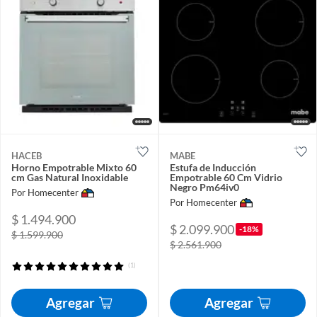
HACEB
MABE
Horno Empotrable Mixto 60
Estufa de Inducción
cm Gas Natural Inoxidable
Empotrable 60 Cm Vidrio
Negro Pm64iv0
Por Homecenter
Por Homecenter
$ 1.494.900
$ 2.099.900
-18%
$ 1.599.900
$ 2.561.900
(1)
Agregar
Agregar