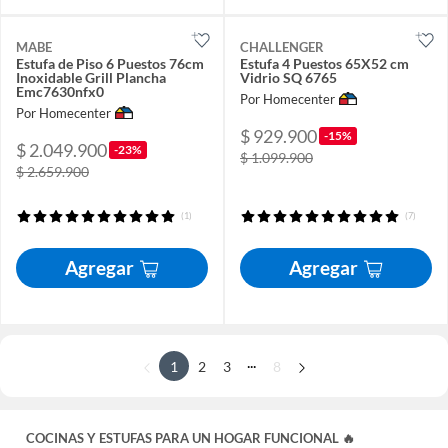
MABE
CHALLENGER
Estufa de Piso 6 Puestos 76cm
Estufa 4 Puestos 65X52 cm
Inoxidable Grill Plancha
Vidrio SQ 6765
Emc7630nfx0
Por Homecenter
Por Homecenter
$ 929.900
-15%
$ 2.049.900
-23%
$ 1.099.900
$ 2.659.900
(1)
(7)
Agregar
Agregar
...
1
2
3
8
COCINAS Y ESTUFAS PARA UN HOGAR FUNCIONAL 🔥