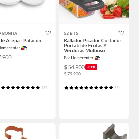
A BONITA
52 BITS
de Arepa - Patacón
Rallador Picador Cortador
Portatil de Frutas Y
Homecenter
Verduras Multiuso
7.900
Por Homecenter
$ 54.900
-31%
$ 79.900
(11)
(1)