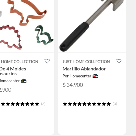
T HOME COLLECTION
JUST HOME COLLECTION
 De 4 Moldes
Martillo Ablandador
osaurios
Por Homecenter
Homecenter
$ 34.900
2.900
(3)
(3)