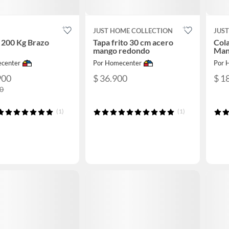
JUST HOME COLLECTION
JUS
 200 Kg Brazo
Tapa frito 30 cm acero
Col
mango redondo
Man
center
Por Homecenter
Por 
900
$ 36.900
$ 1
00
(1)
(1)