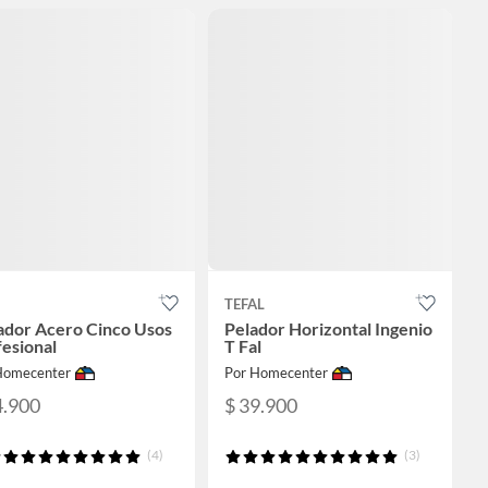
TEFAL
ador Acero Cinco Usos
Pelador Horizontal Ingenio
esional
T Fal
Homecenter
Por Homecenter
4.900
$ 39.900
(4)
(3)