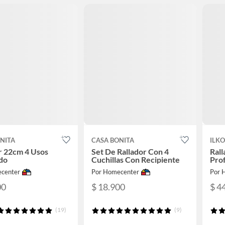
NITA
CASA BONITA
ILKO
r 22cm 4 Usos
Set De Rallador Con 4
Rall
do
Cuchillas Con Recipiente
Prof
center
Por Homecenter
Por 
00
$ 18.900
$ 4
(19)
(9)