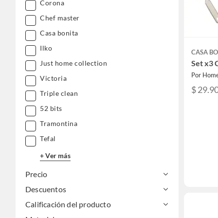
Corona
Chef master
Casa bonita
Ilko
CASA BO
Set x3 
Just home collection
Por Home
Victoria
$ 29.9
Triple clean
52 bits
Tramontina
Tefal
+ Ver más
Precio
Descuentos
Calificación del producto