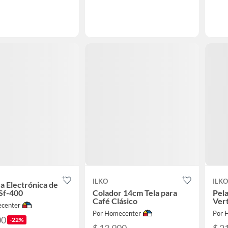
ILKO
ILKO
 Electrónica de
Sf-400
Colador 14cm Tela para
Pel
Café Clásico
Vert
center
Por Homecenter
Por 
00
-22%
$ 13.900
$ 2