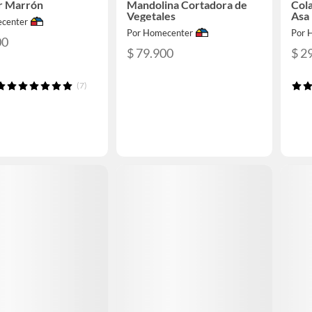
r Marrón
Mandolina Cortadora de
Col
Vegetales
Asa
center
Por Homecenter
Por 
00
$ 79.900
$ 2
(7)