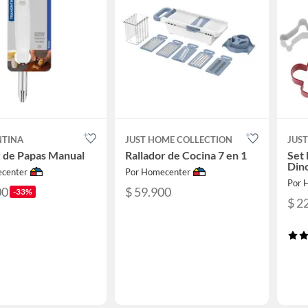
TINA
JUST HOME COLLECTION
JUS
 de Papas Manual
Rallador de Cocina 7 en 1
Set
Din
center
Por Homecenter
Por 
00
$ 59.900
-33%
$ 2