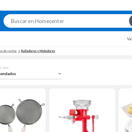
Search
Bar
Ve
os de cocina
Ralladores y Moledores
r por
:
endados