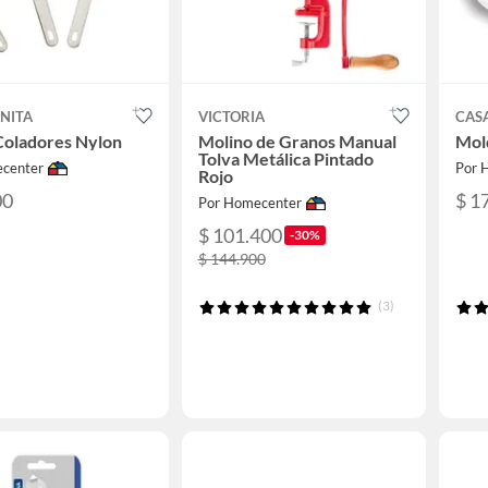
NITA
VICTORIA
CAS
Coladores Nylon
Molino de Granos Manual
Mol
Tolva Metálica Pintado
center
Por 
Rojo
00
$ 1
Por Homecenter
$ 101.400
-30%
$ 144.900
(3)