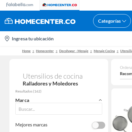
Categorías
location-
Ingresa tu ubicación
icon
Home
Homecenter
Decohogar - Menaje
Menaje Cocina
Utensili
Ordena
Recom
Utensilios de cocina
Ralladores y Moledores
Resultados
(
162
)
Marca
Mejores marcas