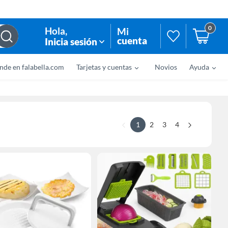
0
Hola
,
Mi
cuenta
Inicia sesión
nde en falabella.com
Tarjetas y cuentas
Novios
Ayuda
1
2
3
4