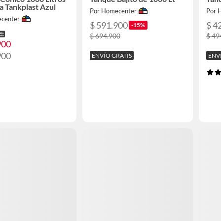
a Tankplast Azul
Por Homecenter
Por 
center
$ 591.900
$ 4
-15%
$ 694.900
$ 49
900
900
ENVÍO GRATIS
ENV