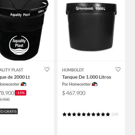
ALITY PLAST
HUMBOLDT
que de 2000 Lt
Tanque De 1.000 Litros
Homecenter
Por Homecenter
78.900
$ 467.900
-15%
3.900
ÍO GRATIS
(10)