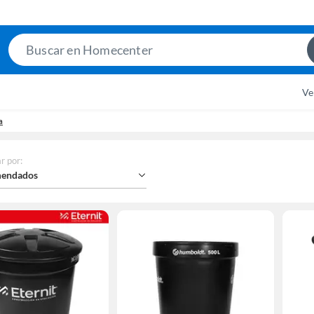
Search
Bar
Ve
a
r por
:
endados