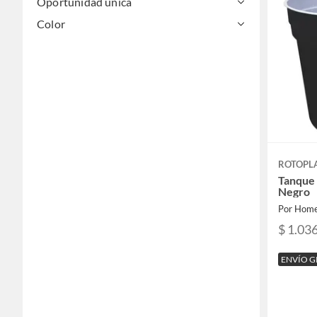
Oportunidad única
Color
ROTOPL
Tanque 
Negro
Por Home
$ 1.03
ENVÍO G