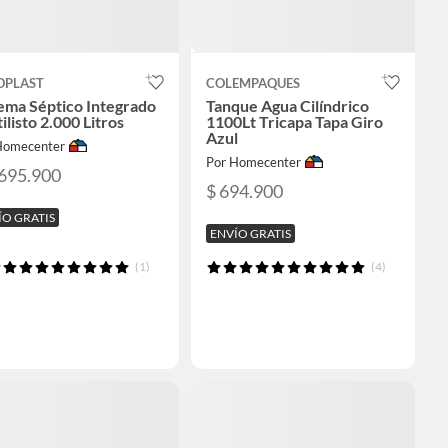
OPLAST
COLEMPAQUES
ema Séptico Integrado
Tanque Agua Cilíndrico
ilisto 2.000 Litros
1100Lt Tricapa Tapa Giro
Azul
Homecenter
Por Homecenter
.695.900
$ 694.900
ÍO GRATIS
ENVÍO GRATIS
(1)
(4)