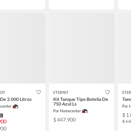
LDT
ETERNIT
ETER
De 2.000 Litros
Kit Tanque Tipo Botella De
Tan
750 Azul Ls
center
Por 
Por Homecenter
$ 1
$ 447.900
900
$ 1.
900