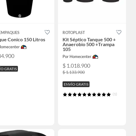
EMPAQUES
ROTOPLAST
ue Conico 150 Litros
Kit Séptico Tanque 500 +
Anaerobio 500 +Trampa
Homecenter
105
84.900
Por Homecenter
$ 1.018.900
ÍO GRATIS
$ 1.133.900
ENVÍO GRATIS
(1)