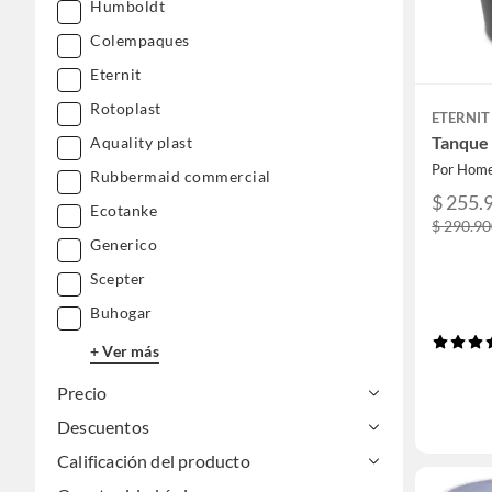
Humboldt
Colempaques
Eternit
Rotoplast
ETERNIT
Tanque 
Aquality plast
Por Home
Rubbermaid commercial
$ 255.
Ecotanke
$ 290.9
Generico
Scepter
Buhogar
+ Ver más
Precio
Descuentos
Calificación del producto