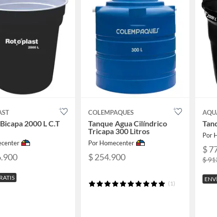
AST
COLEMPAQUES
AQU
Bicapa 2000 L C.T
Tanque Agua Cilíndrico
Tan
Tricapa 300 Litros
Por 
center
Por Homecenter
$ 7
6.900
$ 254.900
$ 91
RATIS
ENV
(1)