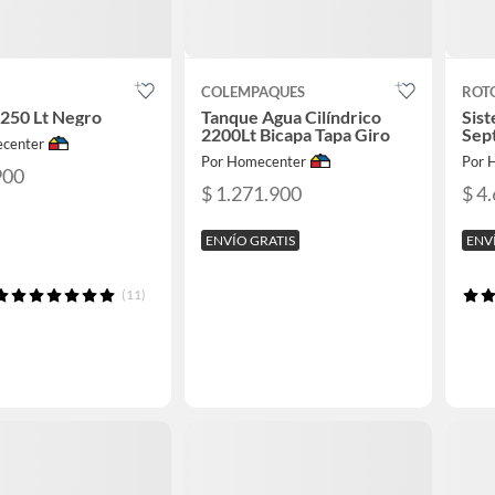
COLEMPAQUES
ROT
250 Lt Negro
Tanque Agua Cilíndrico
Sist
2200Lt Bicapa Tapa Giro
Sept
center
Por Homecenter
Por 
900
$ 1.271.900
$ 4
ENVÍO GRATIS
ENV
(11)