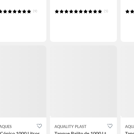
(9)
(5)
AQUES
AQUALITY PLAST
AQU
Cónico 1000 Litros
Tanque Bajito de 1000 Lt
Tan