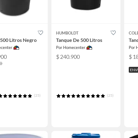
HUMBOLDT
COL
500 Litros Negro
Tanque De 500 Litros
Tanq
center
Por Homecenter
Por 
900
$ 240.900
$ 1
00
ENV
(25)
(25)