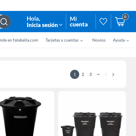
0
Hola
,
Mi
cuenta
Inicia sesión
nde en falabella.com
Tarjetas y cuentas
Novios
Ayuda
...
1
2
3
5