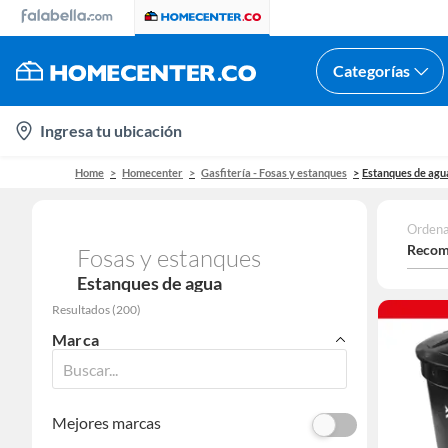
Categorías
location-
Ingresa tu ubicación
icon
Home
Homecenter
Gasfitería - Fosas y estanques
Estanques de agu
Ordena
Recom
Fosas y estanques
Estanques de agua
Resultados
(
200
)
Marca
Mejores marcas