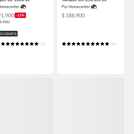
Homecenter
Por Homecenter
21.900
$ 188.900
-15%
4.900
ÍO GRATIS
(1)
(6)