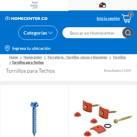
Inicia sesión
Categorías
Search
Bar
location-
Ingresa tu ubicación
icon
Home
Homecenter
Ferretería - Tornillos, clavos y fijaciones
Tornillos
Tornillos para Techos
Tornillos para Techos
Resultados
(
149
)