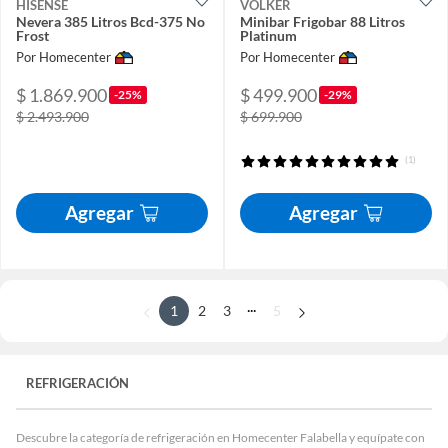
HISENSE
VOLKER
Nevera 385 Litros Bcd-375 No
Minibar Frigobar 88 Litros
Frost
Platinum
Por Homecenter
Por Homecenter
$ 1.869.900
$ 499.900
-25%
-29%
$ 2.493.900
$ 699.900
(1)
Agregar
Agregar
...
1
2
3
5
REFRIGERACIÓN
Descubre la categoría de refrigeración en Homecenter Falabella y equípate con