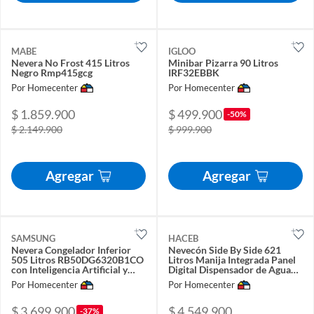
MABE
IGLOO
Nevera No Frost 415 Litros
Minibar Pizarra 90 Litros
Negro Rmp415gcg
IRF32EBBK
Por Homecenter
Por Homecenter
$ 1.859.900
$ 499.900
-50%
$ 2.149.900
$ 999.900
Agregar
Agregar
SAMSUNG
HACEB
Nevera Congelador Inferior
Nevecón Side By Side 621
505 Litros RB50DG6320B1CO
Litros Manija Integrada Panel
con Inteligencia Artificial y
Digital Dispensador de Agua
Wi-Fi
Inverter Negro
Por Homecenter
Por Homecenter
$ 3.699.900
$ 4.549.900
-37%