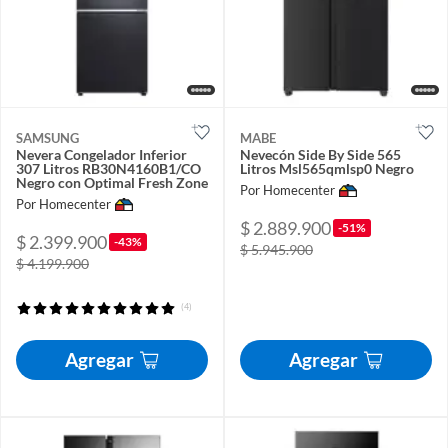
SAMSUNG
MABE
Nevera Congelador Inferior
Nevecón Side By Side 565
307 Litros RB30N4160B1/CO
Litros Msl565qmlsp0 Negro
Negro con Optimal Fresh Zone
Por Homecenter
Por Homecenter
$ 2.889.900
-51%
$ 2.399.900
-43%
$ 5.945.900
$ 4.199.900
(4)
Agregar
Agregar