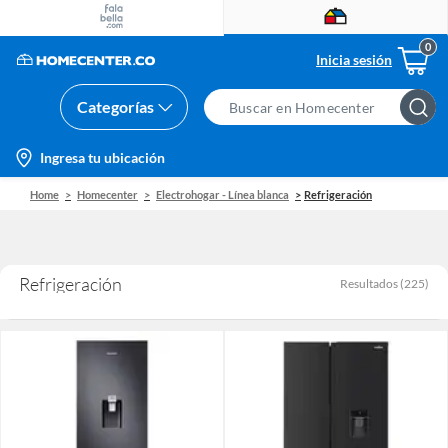
Inicia sesión
Categorías
Search
Bar
location-
Ingresa tu ubicación
icon
Home
Homecenter
Electrohogar - Línea blanca
Refrigeración
Refrigeración
Resultados
(
225
)