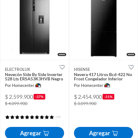
ELECTROLUX
HISENSE
Nevecón Side By Side Inverter
Nevera 417 Litros Bcd-422 No
528 Lts ERSA53K3HVB Negro
Frost Congelador Inferior
Por Homecenter
Por Homecenter
$ 2.599.900
$ 2.454.900
-37%
-21%
$ 4.099.900
$ 3.099.900
(29)
Agregar
Agregar