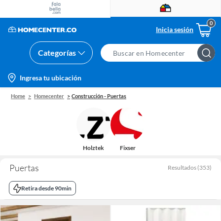
Inicia sesión
Categorías
Search
Bar
location-
Ingresa tu ubicación
icon
Home
Homecenter
Construcción - Puertas
Holztek
Fixser
Puertas
Resultados
(
353
)
Retira desde 90min