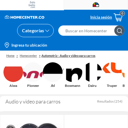
Inicia sesión
Categorías
Search
Bar
location-
Ingresa tu ubicación
icon
Home
Homecenter
Automotriz - Audio y video para carros
Aiwa
Pioneer
Jbl
Bowmann
Dairu
Truper
Bla
Audio y video para carros
Resultados
(
254
)