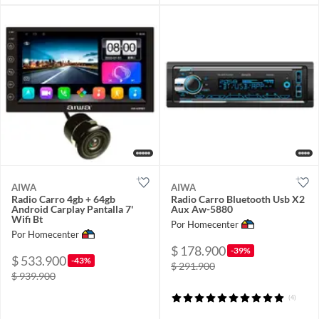
AIWA
AIWA
Radio Carro 4gb + 64gb
Radio Carro Bluetooth Usb X2
Android Carplay Pantalla 7'
Aux Aw-5880
Wifi Bt
Por Homecenter
Por Homecenter
$ 178.900
-39%
$ 533.900
-43%
$ 291.900
$ 939.900
(4)