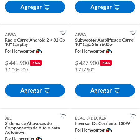
Agregar
Agregar
AIWA
AIWA
Radio Carro Android 2 + 32 Gb
Subwoofer Amplificado Carro
10'' Carplay
10'' Caja Slim 600w
Por Homecenter
Por Homecenter
$ 441.900
$ 427.900
-56%
-40%
$ 1.006.900
$ 717.900
Agregar
Agregar
JBL
BLACK+DECKER
Sistema de Altavoces de
Inversor De Corriente 100W
Componentes de Audio para
Por Homecenter
Automóvil
Por Homecenter